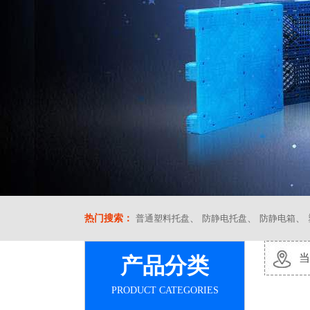
热门搜索：
普通塑料托盘
、
防静电托盘
、
防静电箱
、
当
产品分类
PRODUCT CATEGORIES