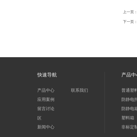
上一页
下一页
快速导航
产品中
产品中心
联系我们
普通塑
应用案例
防静电
留言讨论
防静电
塑料箱
区
新闻中心
非标定