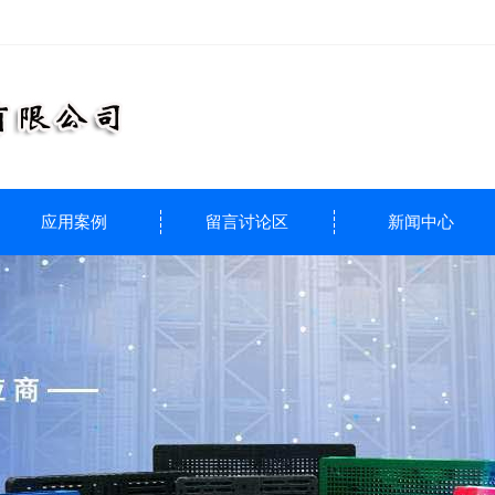
应用案例
留言讨论区
新闻中心